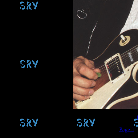
Page 1
..