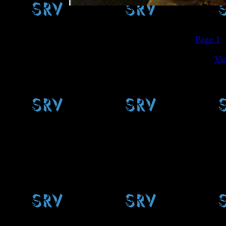
Page 1
..
Vi