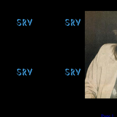
Page 1
..